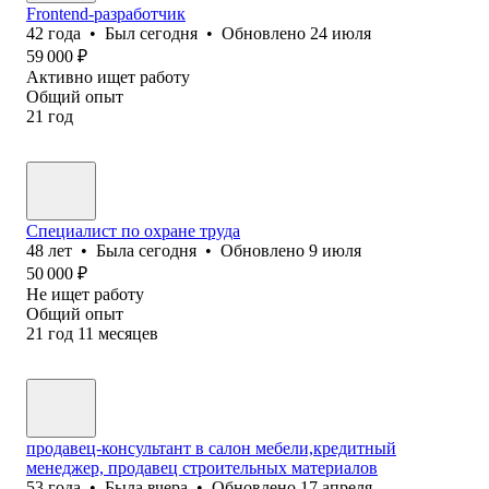
Frontend-разработчик
42
года
•
Был
сегодня
•
Обновлено
24 июля
59 000
₽
Активно ищет работу
Общий опыт
21
год
Специалист по охране труда
48
лет
•
Была
сегодня
•
Обновлено
9 июля
50 000
₽
Не ищет работу
Общий опыт
21
год
11
месяцев
продавец-консультант в салон мебели,кредитный
менеджер, продавец строительных материалов
53
года
•
Была
вчера
•
Обновлено
17 апреля