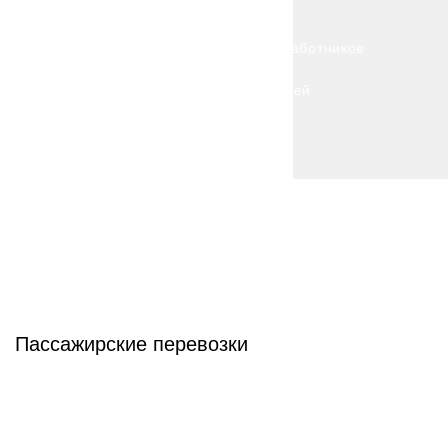
работников
профессий
и специальностей
лет истории и опыта
регионов России
Пассажирские перевозки