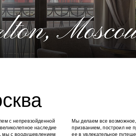
осква
лем с непревзойденной
Мы делаем все возможное, 
 великолепное наследие
призванием, построил не п
а, мы с воодушевлением
ее в увлекательное путеше