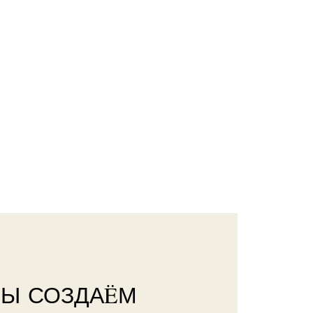
МЫ СОЗДАËМ