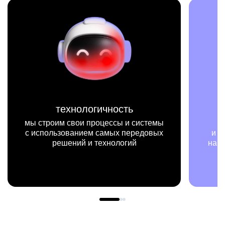
технологичность
мы строим свои процессы и системы
с использованием самых передовых
и п
решений и технологий
наш