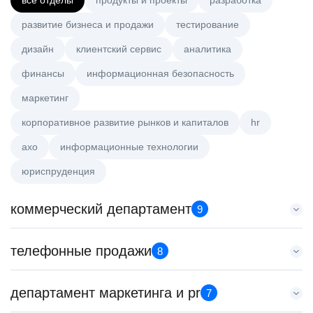
все отделы
продукты и проекты
разработка
развитие бизнеса и продажи
тестирование
дизайн
клиентский сервис
аналитика
финансы
информационная безопасность
маркетинг
корпоративное развитие рынков и капиталов
hr
axo
информационные технологии
юриспруденция
коммерческий департамент
9
Менеджер по работе с ключевыми клиентами (КАМ)
телефонные продажи
8
HeadHunter::Коммерческий департамент
6 авг. 2026
Менеджер по продажам B2B (сегмент SMB)
департамент маркетинга и pr
з/п не указана
7
HeadHunter::Телефонные продажи
Москва