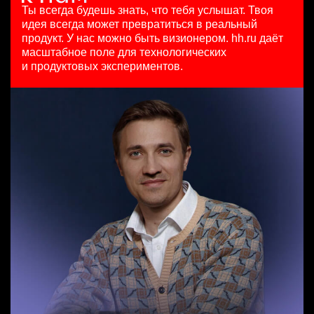
HeadHunter::Коммерческий департамент
HeadHunter::Департамент маркетинга
Ярославль
Ты всегда будешь знать, что тебя услышат.
Твоя
Senior Data Scientist (команда рекомендаций)
7 авг. 2026
15 июл. 2026
идея всегда может превратиться в реальный
HeadHunter::Analytics/Data Science
150000 ₽
з/п не указана
продукт.
У нас можно быть визионером. hh.ru даёт
Менеджер по продажам в сегменте среднего и крупного
29 июл. 2026
Нижний Новгород
Ташкент
масштабное поле для технологических
бизнеса
450000 ₽
и продуктовых экспериментов.
HeadHunter::Телефонные продажи
Москва
Старший аналитик клиентской эффективности
вчера
HeadHunter::Коммерческий департамент
125000 - 175000 ₽
3 авг. 2026
Ярославль
з/п не указана
Москва