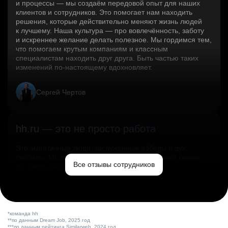
и процессы — мы создаём передовой опыт для наших
клиентов и сотрудников. Это помогает нам находить
решения, которые действительно меняют жизнь людей
к лучшему. Наша культура — про вовлечённость, заботу
и искреннее желание делать полезное. Мы гордимся тем,
что помогаем крутым компаниям и классным
специалистам находить друг друга. Быть частью таких
изменений по‑настоящему вдохновляет.
Сергей Чертов
hh.ru — это не просто работа
Это эмпатичные люди, заслуженные победы и дух
свободы. Мы помогаем миру и создаём лучший сервис
Все отзывы сотрудников
по поиску работы в стране.
Ольга Емельянова
*команда hh
**по данным Dream Job, 2025 год
***по данным рейтинга Similarweb, 2024 год