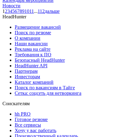
Календарь мероприятий
Новости
1
2
3
4
5
6
7
8
9
10
11
...
112
дальше
HeadHunter
Размещение вакансий
Поиск по резюме
О компании
Наши вакансии
Реклама на сайте
Требования к ПО
Безопасный HeadHunter
HeadHunter API
Партнерам
Инвесторам
Каталог компаний
Поиск по вакансиям в Тайге
Сетка: соцсеть для нетворкинга
Соискателям
hh PRO
Готовое резюме
Все сервисы
Хочу у вас работать
Производственный календарь