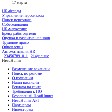
17 марта
HR-беседы
Управление персоналом
Поиск персонала
Собеседования
HR-маркетинг
Бренд работодателя
Оценка и развитие навыков
Трудовое право
Обновления
Автоматизация HR
1
2
3
4
5
6
7
8
9
10
11
...
214
дальше
HeadHunter
Размещение вакансий
Поиск по резюме
О компании
Наши вакансии
Реклама на сайте
Требования к ПО
Безопасный HeadHunter
HeadHunter API
Партнерам
Инвесторам