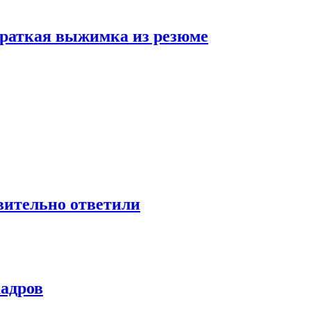
 краткая выжимка из резюме
твительно ответили
кадров