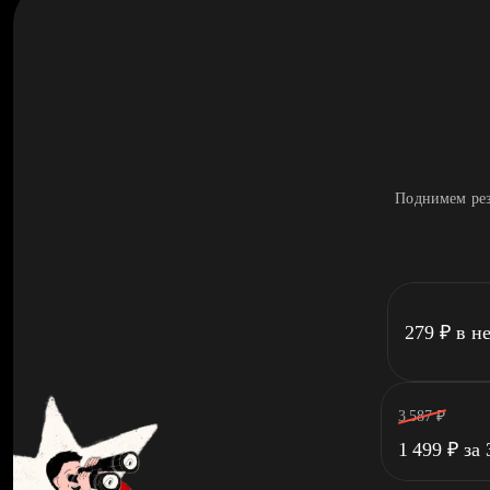
Поднимем рез
279
₽
в н
3 587
₽
1 499
₽
за 