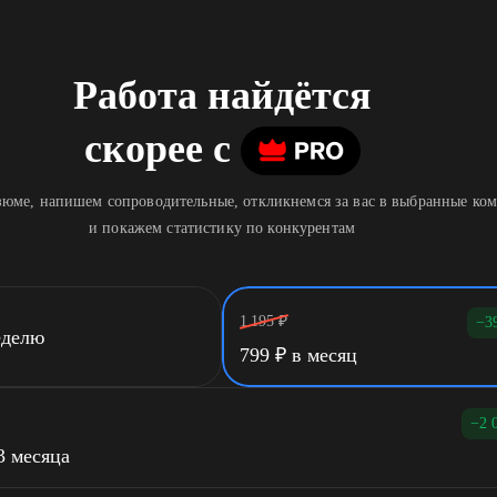
Работа найдётся
скорее
c
юме, напишем сопроводительные, откликнемся за вас в выбранные ко
и покажем статистику по конкурентам
1 195
₽
−3
еделю
799
₽
в месяц
−2 
3 месяца