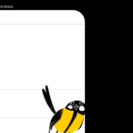
ткликах