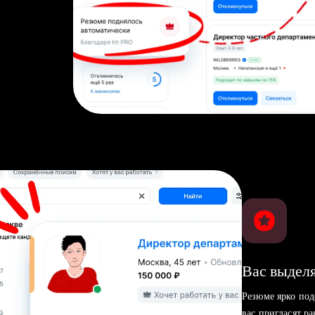
Вас выделя
Резюме ярко под
вас пригласят р