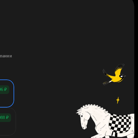
мпании
96
₽
088
₽